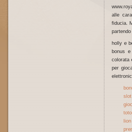
www.roya
alle car
fiducia. 
partendo 
holly e b
bonus e 
colorata
per gioc
elettroni
bon
slot
gioc
tot
lion
pre