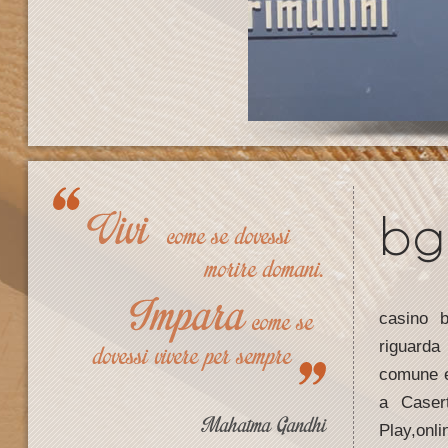
bg
casino b
riguarda 
comune e
a Caser
Play,onli