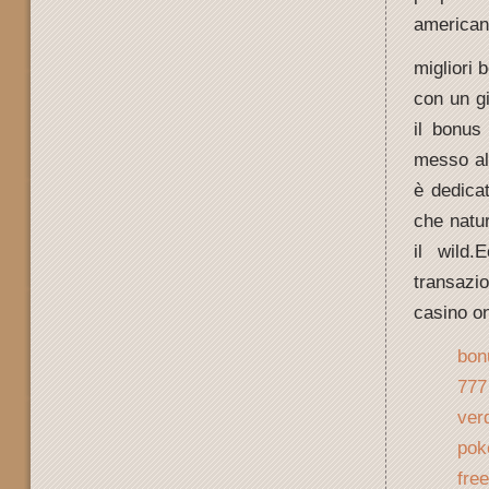
american
migliori 
con un gi
il bonus
messo al
è dedica
che natur
il wild
transazio
casino on
bon
777
ver
pok
fre