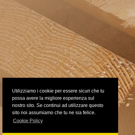
Utilizziamo i cookie per essere sicuri che tu
possa avere la migliore esperienza sul
nostro sito. Se continui ad utilizzare questo
sito noi assumiamo che tu ne sia felice.
Cookie Policy