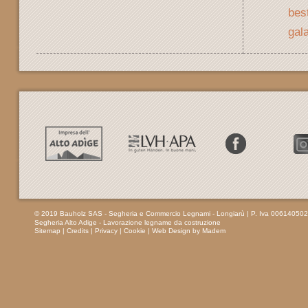
bes
gal
© 2019 Bauholz SAS - Segheria e Commercio Legnami - Longiarù
| P. Iva 00614050
Segheria Alto Adige - Lavorazione legname da costruzione
Sitemap
|
Credits
|
Privacy
|
Cookie
|
Web Design by Madem