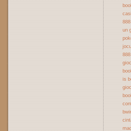
boo
cas
888
un g
pok
jocu
888
gioc
boo
is b
gio
boo
con
bwi
cint
mac