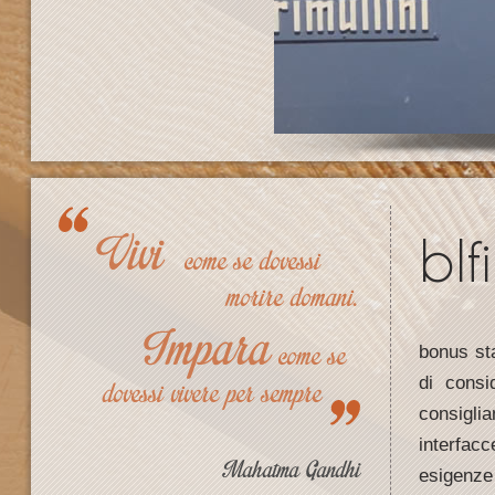
blfi
bonus st
di consi
consigli
interfac
esigenze