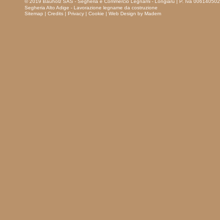
© 2019 Bauholz SAS - Segheria e Commercio Legnami - Longiarù
| P. Iva 00614050
Segheria Alto Adige - Lavorazione legname da costruzione
Sitemap
|
Credits
|
Privacy
|
Cookie
|
Web Design by Madem