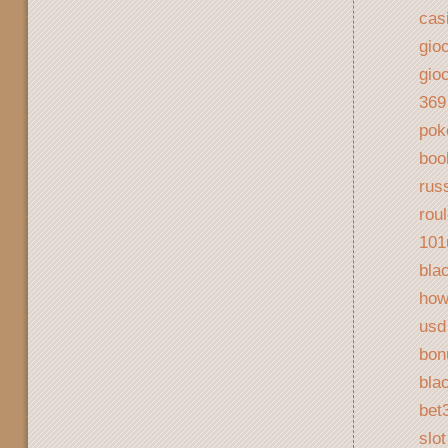
cas
gio
gioc
369 
pok
boo
russ
rou
101
bla
how
usd
bon
blac
bet
slot