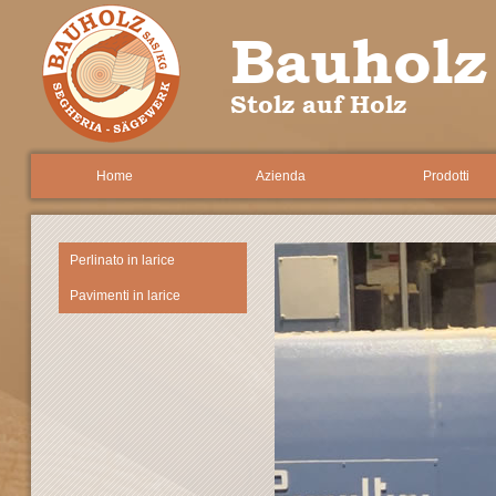
Bauholz
Stolz auf Holz
Home
Azienda
Prodotti
Perlinato in larice
Pavimenti in larice