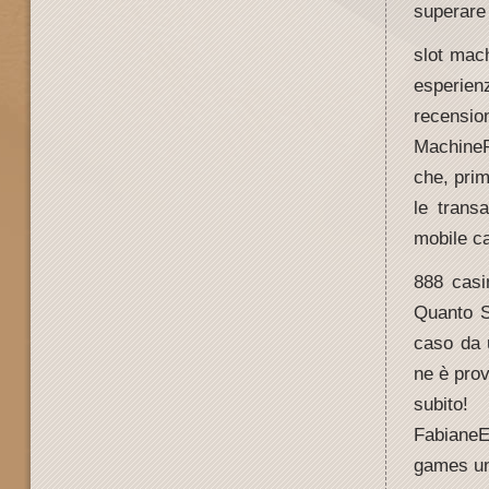
superare 
slot mach
esperien
recensio
MachineR
che, prim
le trans
mobile c
888 casi
Quanto S
caso da u
ne è prov
subito!
FabianeE
games un