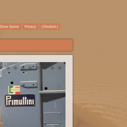
Dove Siamo
Privacy
[ Deutsch ]