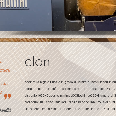
clan
book of ra regole Luca è in grado di fornire ai nostri lettori info
bonus dei casinò, scommesse e pokerLicenza ADM1
disponibili650+Deposito minimo10€Giochi live120+Numero di Sl
categoriaQuali sono i migliori Craps casino online? 75 % di punti
stesse carte che decide di tenere dal set delle cinque iniziali. a