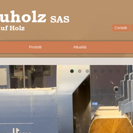
uholz
SAS
auf Holz
Contatti
Prodotti
Attualità