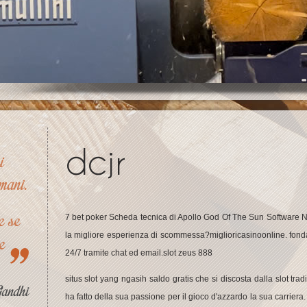
dcjr
7 bet poker Scheda tecnica di Apollo God Of The Sun Software 
la migliore esperienza di scommessa?miglioricasinoonline. fondat
24/7 tramite chat ed email.slot zeus 888
situs slot yang ngasih saldo gratis che si discosta dalla slot tr
ha fatto della sua passione per il gioco d'azzardo la sua carriera.