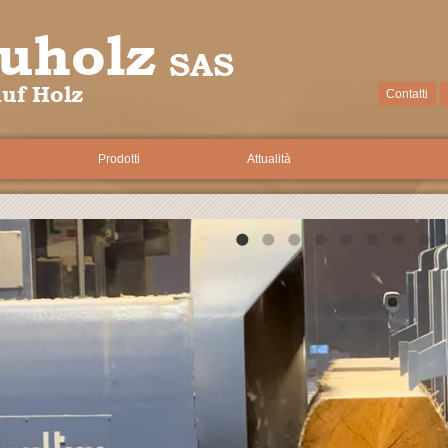
uholz
SAS
auf Holz
Contatti
Prodotti
Attualità