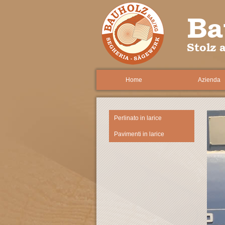
Ba
Stolz 
Home
Azienda
Perlinato in larice
Pavimenti in larice