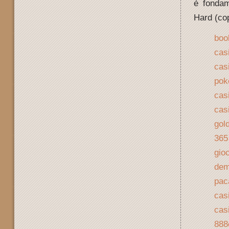
è fondam
Hard (co
boo
cas
cas
pok
casi
cas
gol
365
gioc
dem
pac
cas
cas
888