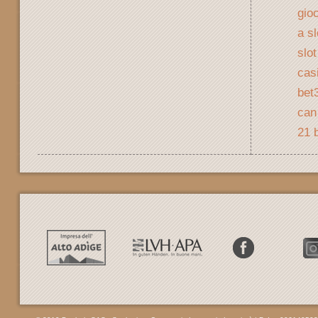
gio
a s
slo
cas
bet
can
21 