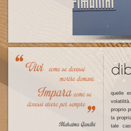
dib
quelle 
volatilit
proprio p
la propri
tale cas