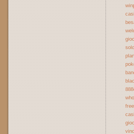
win
cas
bes
wel
gio
sol
pla
pok
ban
bla
888
who
fre
casi
gioc
vinc