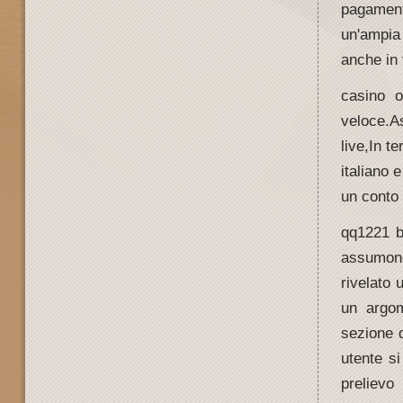
pagamenti
un'ampia
anche in 
casino o
veloce.A
live,In t
italiano
un conto 
qq1221 b
assumono
rivelato 
un argom
sezione d
utente si
prelievo