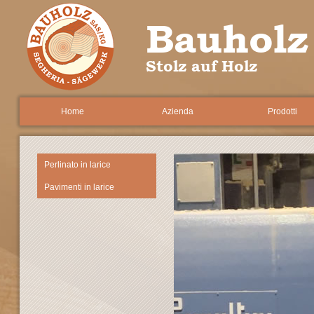
Bauholz
Stolz auf Holz
Home
Azienda
Prodotti
Perlinato in larice
Pavimenti in larice