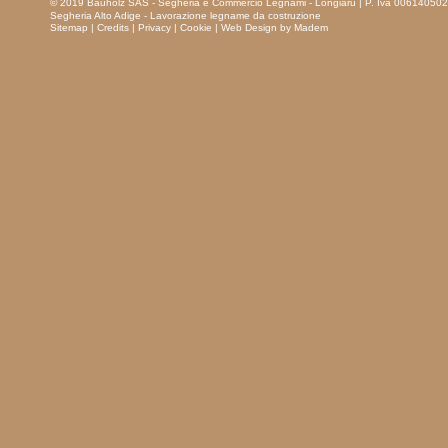
© 2019 Bauholz SAS - Segheria e Commercio Legnami - Longiarù
| P. Iva 00614050
Segheria Alto Adige - Lavorazione legname da costruzione
Sitemap
|
Credits
|
Privacy
|
Cookie
|
Web Design by Madem