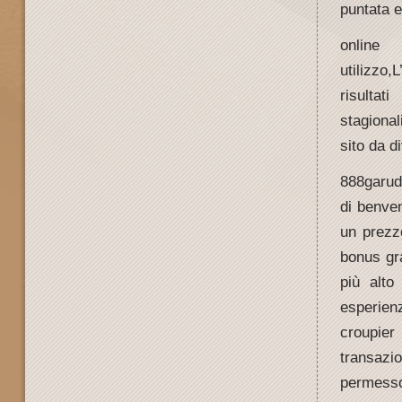
puntata e
online
utilizzo,L
risultat
stagional
sito da d
888garuda
di benven
un prezz
bonus gra
più alto
esperien
croupier
transazi
permesso 