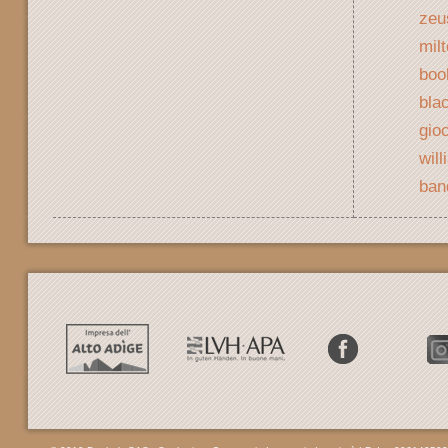
zeu
mil
boo
bla
gio
will
ban