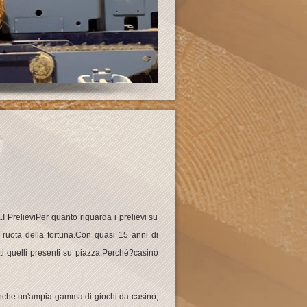
.I PrelieviPer quanto riguarda i prelievi su
e ruota della fortuna.Con quasi 15 anni di
tti quelli presenti su piazza.Perché?casinò
 anche un'ampia gamma di giochi da casinò,