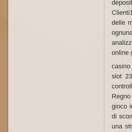
deposi
Client
delle 
ognuna
analiz
online 
casino
slot 2
contro
Regno 
gioco i
di scom
una st