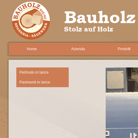
Bauholz
Stolz auf Holz
Home
Azienda
Prodotti
Perlinato in larice
Pavimenti in larice