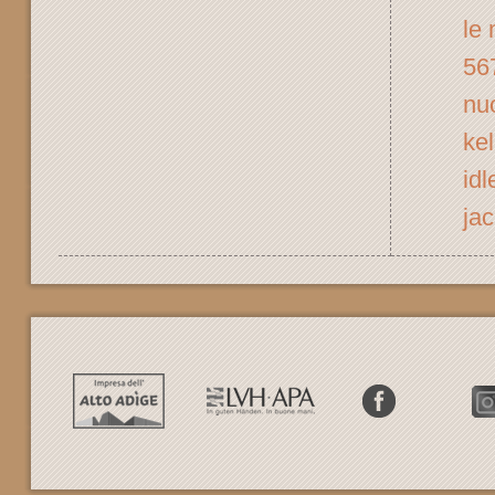
le 
567
nu
ke
idl
ja