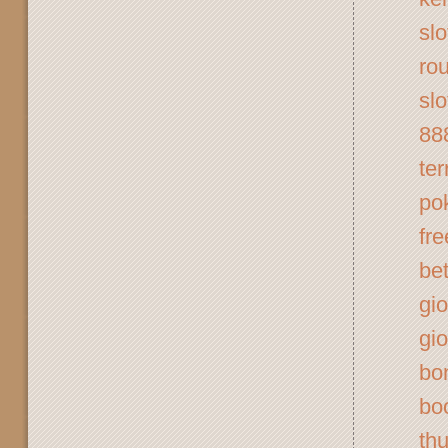
slo
rou
sl
888
te
po
fre
be
gio
gio
bo
bo
thu