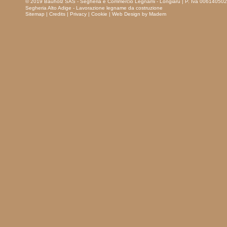
© 2019 Bauholz SAS - Segheria e Commercio Legnami - Longiarù
| P. Iva 00614050
Segheria Alto Adige - Lavorazione legname da costruzione
Sitemap
|
Credits
|
Privacy
|
Cookie
|
Web Design by Madem