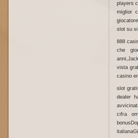
players c
miglior 
giocatore
slot su s
888 casi
che gio
anni,Jac
vista gra
casino en
slot grat
dealer h
avvicina
cifra om
bonusDop
italianaG