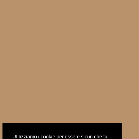
Utilizziamo i cookie per essere sicuri che tu