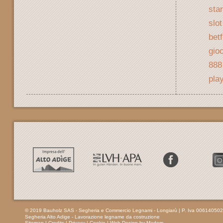
sta
slo
bet
gioc
888
pla
© 2019 Bauholz SAS - Segheria e Commercio Legnami - Longiarù
| P. Iva 00614050
Segheria Alto Adige - Lavorazione legname da costruzione
Sitemap
|
Credits
|
Privacy
|
Cookie
|
Web Design by Madem