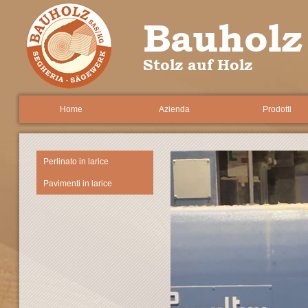
Bauholz
Stolz auf Holz
Home
Azienda
Prodotti
Perlinato in larice
Pavimenti in larice