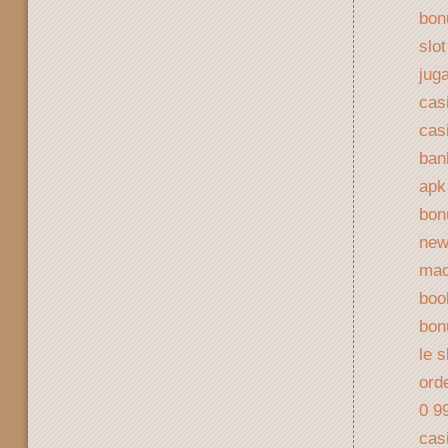
bon
slo
jug
cas
casi
ban
apk 
bon
new
mac
boo
bon
le 
ord
0 9
cas