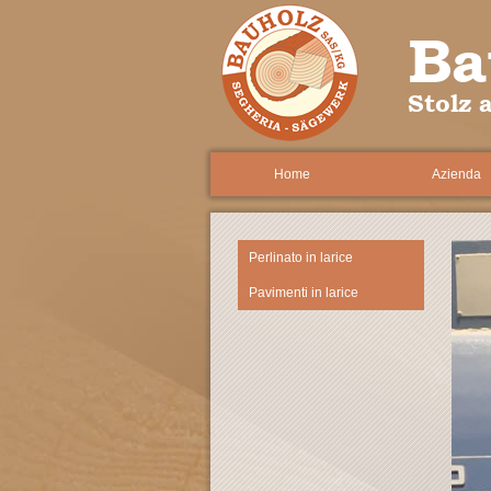
Ba
Stolz 
Home
Azienda
Perlinato in larice
Pavimenti in larice