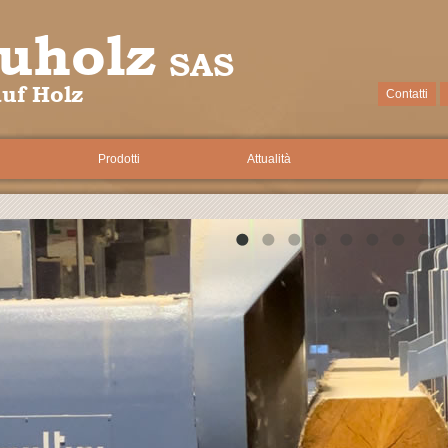
uholz
SAS
auf Holz
Contatti
Prodotti
Attualità