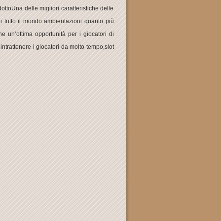
toUna delle migliori caratteristiche delle
 di tutto il mondo ambientazioni quanto più
 un’ottima opportunità per i giocatori di
intrattenere i giocatori da molto tempo,slot