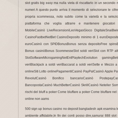
slot gratis big easy ma nulla vieta di riscattarlo in un secondo
numeri A questo punto arriva il momento di selezionare le cifre 
propria scommessa, noto subito come la varietà e la selezione
piattaforma che voglia attrarre e mantenere giocatori e
MobileCasinò LiveRecensioniLeoVegasGioco DigitaleSnaiBwi
CasinoFastbetNetBet CasinoDeposito minimo di 1 euroDeposit
euroCasinò con SPIDBonusBonus senza depositoFree spinsB
Bonus casinòBonus ScommesseSlot soldi veriSlot con RTP alt
SlotSoftwareMicrogamingNetEntPlaytechEvolution gamingBe
veriBlackjack a soldi veriBaccarat a soldi veriSette e Mezzo a 
onlineSiti Lotto onlinePagamentiCasinò PayPalCasinò Apple 
RevolutCasinò Bonifico bancarioCasinò PostepayCa
BancopostaCasinò MuchBetterCasinò SkrillCasinò Neteller Somma
rischi del bluff a poker Come bluffare a poker Come bluffare nel
online non aams
500 sign up bonus casino no deposit bangladesh apk esamina le 
ambiente affidabile,In fin dei conti posso dire,samurai 888 slot