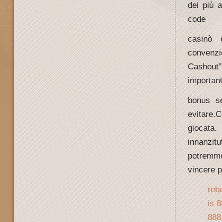
dei più 
code
casinò 
convenzi
Cashout”
importan
bonus se
evitare.
giocata.
innanzit
potremmo
vincere p
reb
is 
888