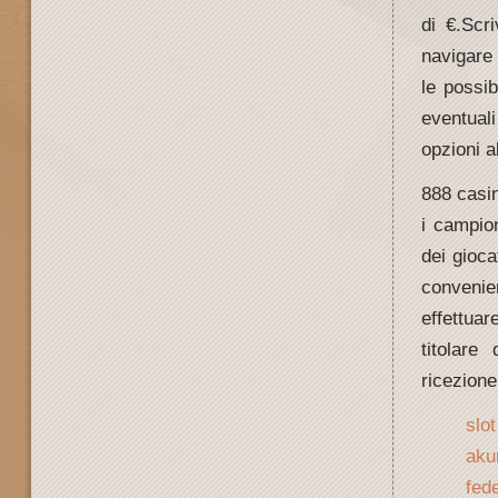
di €.Scr
navigare
le possib
eventual
opzioni a
888 casi
i campio
dei gioca
convenie
effettua
titolare
ricezione
slot
aku
fede