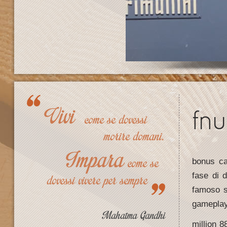
fn
bonus ca
fase di d
famoso s
gameplay 
million 8