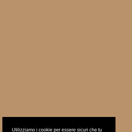
Utilizziamo i cookie per essere sicuri che tu