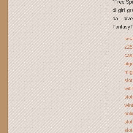
“Free Sp
di giri g
da dive
FantasyT
sisa
z25 
cas
alg
migl
slot
will
slo
win
onli
slo
slot