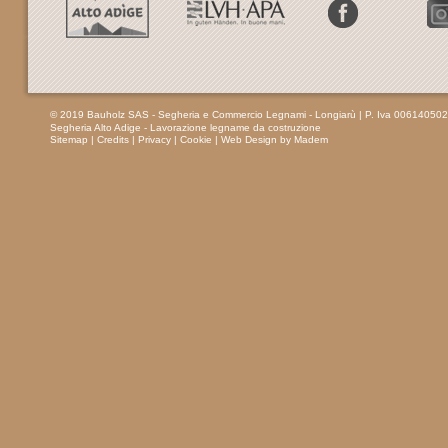
© 2019 Bauholz SAS - Segheria e Commercio Legnami - Longiarù
| P. Iva 00614050
Segheria Alto Adige - Lavorazione legname da costruzione
Sitemap
|
Credits
|
Privacy
|
Cookie
|
Web Design by Madem