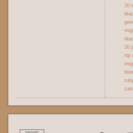
20 
bla
gen
migl
blac
20 j
rtp 
migl
boo
rub
cas