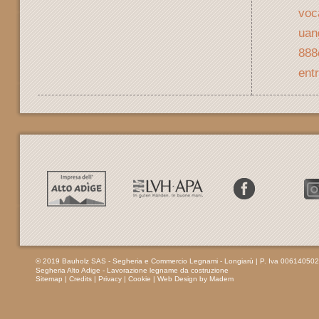
voc
uan
888
ent
© 2019 Bauholz SAS - Segheria e Commercio Legnami - Longiarù
| P. Iva 00614050
Segheria Alto Adige - Lavorazione legname da costruzione
Sitemap
|
Credits
|
Privacy
|
Cookie
|
Web Design by Madem