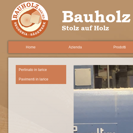
Bauholz
Stolz auf Holz
Home
Azienda
Prodotti
Perlinato in larice
Pavimenti in larice