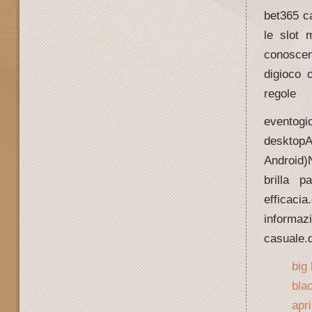
bet365 c
le slot 
conoscen
digioco 
regole
eventog
desktop
Android)
brilla p
efficacia
informaz
casuale.d
big
bla
apr