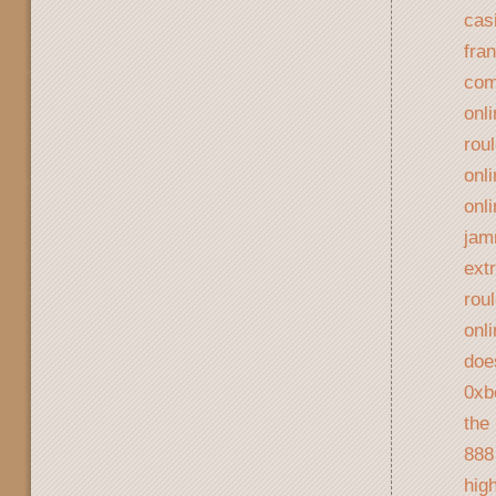
cas
fra
com
onl
rou
onl
onl
jam
ext
rou
onl
doe
0xb
the
888
hig