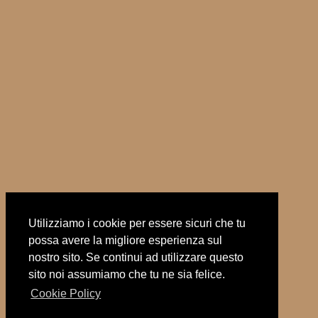
Utilizziamo i cookie per essere sicuri che tu
possa avere la migliore esperienza sul
nostro sito. Se continui ad utilizzare questo
sito noi assumiamo che tu ne sia felice.
Cookie Policy