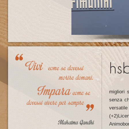
hs
migliori 
senza che
versatile
(+2)Lic
Animobon