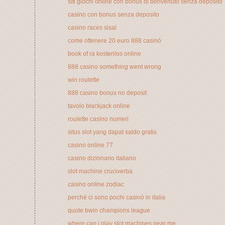
siti giochi online con bonus di benvenuto senza deposito
casino con bonus senza deposito
casino races sisal
come ottenere 20 euro 888 casinò
book of ra kostenlos online
888 casino something went wrong
win roulette
888 casino bonus no deposit
tavolo blackjack online
roulette casino numeri
situs slot yang dapat saldo gratis
casino online 77
casino dizionario italiano
slot machine cruciverba
casino online zodiac
perché ci sono pochi casinò in italia
quote bwin champions league
where can i play slot machines near me