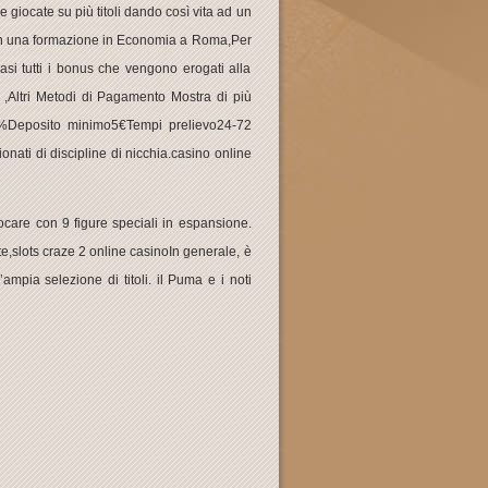
 giocate su più titoli dando così vita ad un
Con una formazione in Economia a Roma,Per
asi tutti i bonus che vengono erogati alla
 ,Altri Metodi di Pagamento Mostra di più
%Deposito minimo5€Tempi prelievo24-72
ti di discipline di nicchia.casino online
ocare con 9 figure speciali in espansione.
te,slots craze 2 online casinoIn generale, è
mpia selezione di titoli. il Puma e i noti