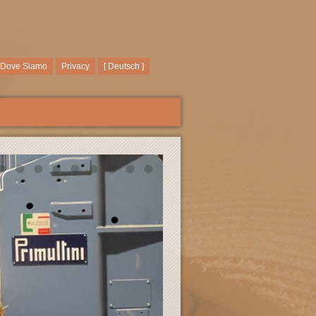
Dove Siamo
Privacy
[ Deutsch ]