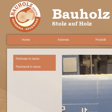
Bauholz
Stolz auf Holz
Home
Azienda
Prodotti
Perlinato in larice
Pavimenti in larice