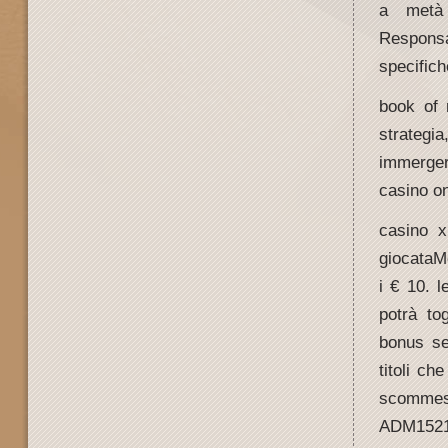
a metà 
Responsa
specifich
book of 
strategi
immerger
casino o
casino x
giocataMo
i € 10. 
potrà to
bonus se
titoli c
scommess
ADM152