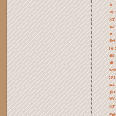
rim
sta
bon
huf
bra
dic
se 
888
nfl
bwi
cas
bes
gio
888
bon
pig