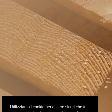
Utilizziamo i cookie per essere sicuri che tu