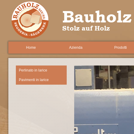
Bauholz
Stolz auf Holz
Home
Azienda
Prodotti
Perlinato in larice
Pavimenti in larice