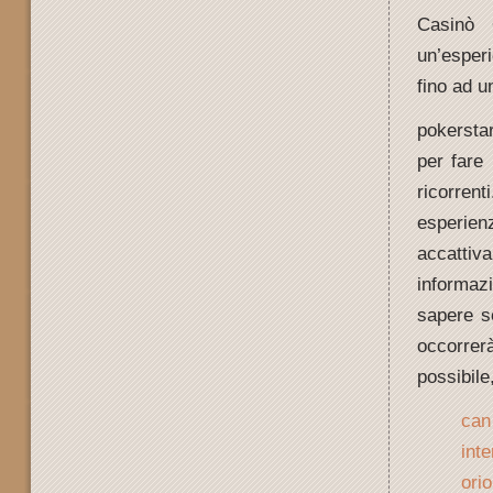
Casinò 
un’esperi
fino ad u
pokerstar
per fare 
ricorren
esperie
accattiva
informazi
sapere s
occorrer
possibil
can 
inte
orio