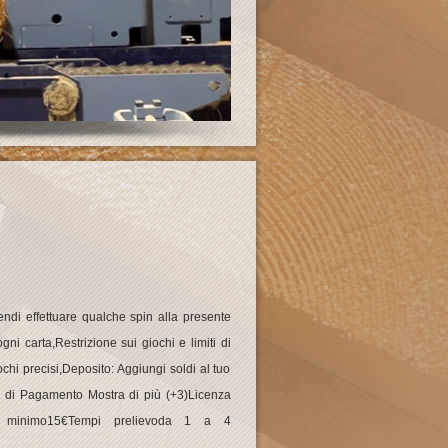
di effettuare qualche spin alla presente
ni carta,Restrizione sui giochi e limiti di
ochi precisi,Deposito: Aggiungi soldi al tuo
odi di Pagamento Mostra di più (+3)Licenza
to minimo15€Tempi prelievoda 1 a 4