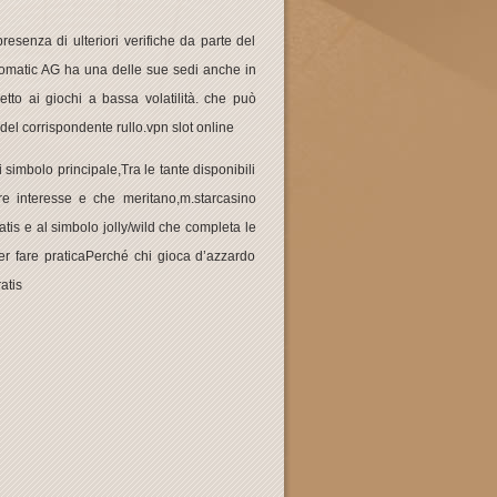
esenza di ulteriori verifiche da parte del
ovomatic AG ha una delle sue sedi anche in
etto ai giochi a bassa volatilità. che può
 del corrispondente rullo.vpn slot online
imbolo principale,Tra le tante disponibili
e interesse e che meritano,m.starcasino
tis e al simbolo jolly/wild che completa le
r fare praticaPerché chi gioca d’azzardo
atis