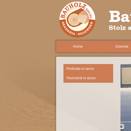
Ba
Stolz 
Home
Azienda
Perlinato in larice
Pavimenti in larice