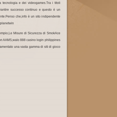
a tecnologia e dei videogames.Tra i titoli
arantire successo continuo e questo è un
te.Penso che,info è un sito indipendente
 planetwin
esempio,Le Misure di Sicurezza di SmokAce
non AAMS,walo 888 casino login philippines
mentato una vasta gamma di siti di gioco