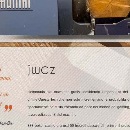
jwcz
slotomania slot machines gratis considerata l’importanza dei 
online.Queste tecniche non solo incrementano le probabilità d
specialmente se si sta entrando da poco nel mondo del gaming, e
favorevoli.super 8 slot machine
888 poker casino org usd 50 freeroll passwordIn primis, il presen