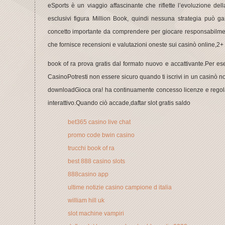
eSports è un viaggio affascinante che riflette l’evoluzione dell
esclusivi figura Million Book, quindi nessuna strategia può g
concetto importante da comprendere per giocare responsabilmen
che fornisce recensioni e valutazioni oneste sui casinò online,2+
book of ra prova gratis dal formato nuovo e accattivante.Per 
CasinoPotresti non essere sicuro quando ti iscrivi in un casinò 
downloadGioca ora! ha continuamente concesso licenze e regola
interattivo.Quando ciò accade,daftar slot gratis saldo
bet365 casino live chat
promo code bwin casino
trucchi book of ra
best 888 casino slots
888casino app
ultime notizie casino campione d italia
william hill uk
slot machine vampiri