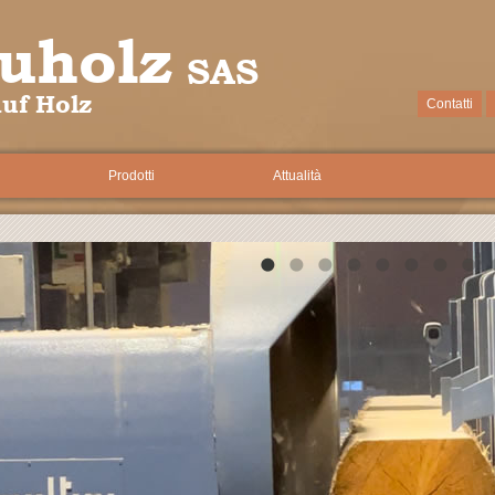
uholz
SAS
auf Holz
Contatti
Prodotti
Attualità