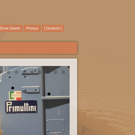
Dove Siamo
Privacy
[ Deutsch ]