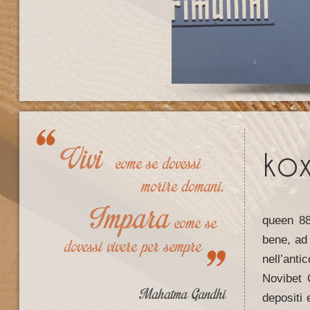
kox
queen 88
bene, ad 
nell’anti
Novibet 
depositi