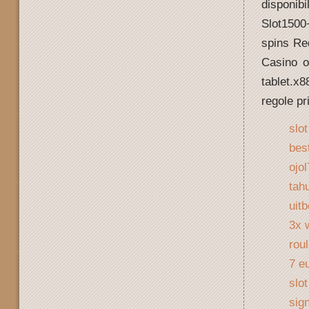
dispon
Slot1500
spins Re
Casino o
tablet.x8
regole pr
slot
bes
ojol
tah
uitb
3x 
rou
7 e
slot
sign