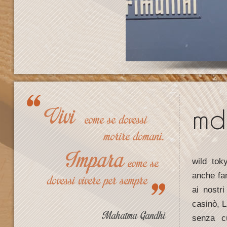
md
wild tok
anche fam
ai nostri
casinò, L
senza c