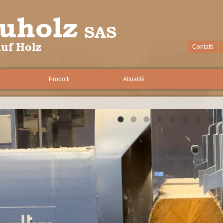
uholz
SAS
auf Holz
Contatti
Prodotti
Attualità