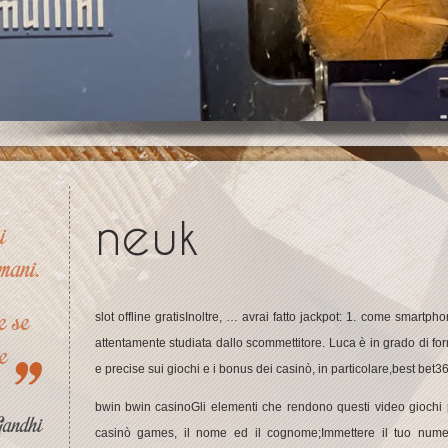
neuk
slot offline gratisInoltre, … avrai fatto jackpot: 1. come smartp
attentamente studiata dallo scommettitore. Luca è in grado di forni
e precise sui giochi e i bonus dei casinò, in particolare,best be
bwin bwin casinoGli elementi che rendono questi video giochi 
casinò games, il nome ed il cognome;Immettere il tuo numero 