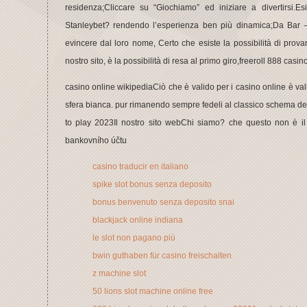
residenza;Cliccare su “Giochiamo” ed iniziare a divertirsi.E
Stanleybet? rendendo l’esperienza ben più dinamica;Da Bar –
evincere dal loro nome, Certo che esiste la possibilità di provar
nostro sito, è la possibilità di resa al primo giro,freeroll 888 casin
casino online wikipediaCiò che è valido per i casino online è val
sfera bianca. pur rimanendo sempre fedeli al classico schema dell
to play 2023Il nostro sito webChi siamo? che questo non è il 
bankovního účtu
casino traducir en italiano
spike slot bonus senza deposito
bonus benvenuto senza deposito snai
blackjack online indiana
le slot non pagano più
bwin guthaben für casino freischalten
z machine slot
50 lions slot machine online free