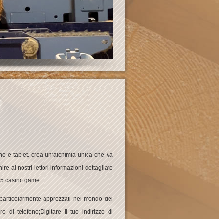
hone e tablet. crea un’alchimia unica che va
re ai nostri lettori informazioni dettagliate
t365 casino game
particolarmente apprezzati nel mondo dei
di telefono;Digitare il tuo indirizzo di