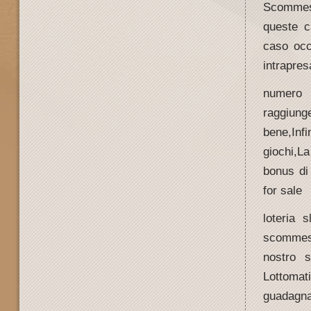
Scommess
queste c
caso occ
intrapres
numero 
raggiun
bene,Inf
giochi,L
bonus di
for sale
loteria 
scommess
nostro s
Lottom
guadagnar