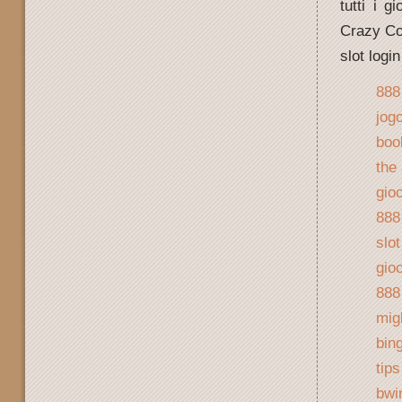
tutti i 
Crazy Co
slot login
888
jog
boo
the 
gioc
888
slo
gio
888
migl
bin
tip
bwi