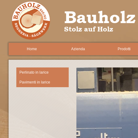
Bauholz
Stolz auf Holz
Home
Azienda
Prodotti
Perlinato in larice
Pavimenti in larice