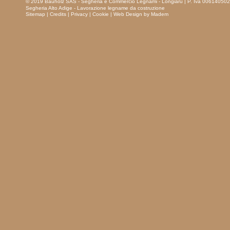
© 2019 Bauholz SAS - Segheria e Commercio Legnami - Longiarù
| P. Iva 00614050
Segheria Alto Adige - Lavorazione legname da costruzione
Sitemap
|
Credits
|
Privacy
|
Cookie
|
Web Design by Madem