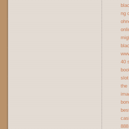
bla
ng 
ohn
onl
mig
blac
www
40 
boo
slot
the 
ima
bon
bes
casi
888