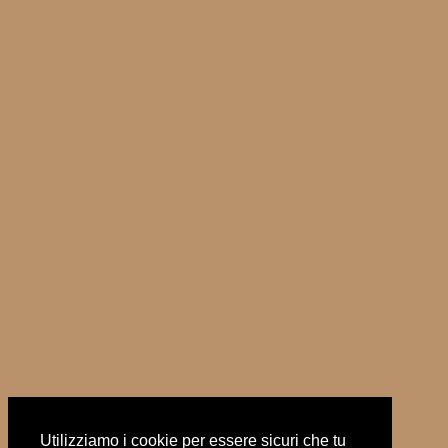
Utilizziamo i cookie per essere sicuri che tu