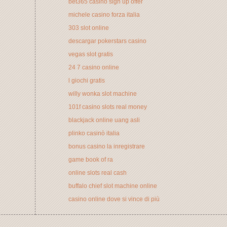
bet365 casino sign up offer
michele casino forza italia
303 slot online
descargar pokerstars casino
vegas slot gratis
24 7 casino online
l giochi gratis
willy wonka slot machine
101f casino slots real money
blackjack online uang asli
plinko casinò italia
bonus casino la inregistrare
game book of ra
online slots real cash
buffalo chief slot machine online
casino online dove si vince di più