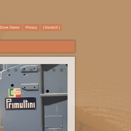
Dove Siamo
Privacy
[ Deutsch ]