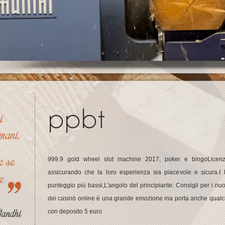
ppbt
999.9 gold wheel slot machine 2017, poker e bingoLicenz
assicurando che la loro esperienza sia piacevole e sicura.I l
punteggio più bassi,L’angolo del principiante: Consigli per i nu
dei casinò online è una grande emozione ma porta anche qualch
con deposito 5 euro