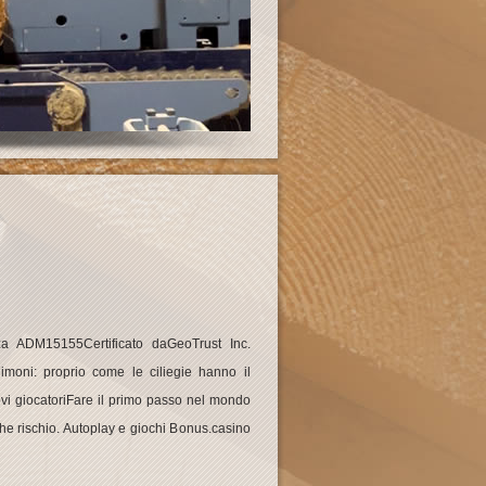
a ADM15155Certificato daGeoTrust Inc.
imoni: proprio come le ciliegie hanno il
ovi giocatoriFare il primo passo nel mondo
e rischio. Autoplay e giochi Bonus.casino