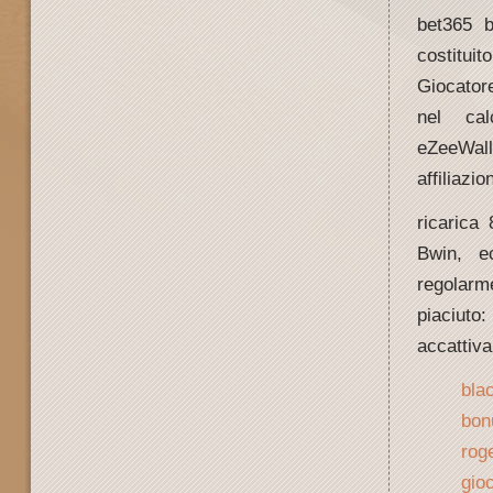
bet365 b
costituit
Giocator
nel ca
eZeeWall
affiliazi
ricarica
Bwin, e
regolarm
piaciuto
accattiva
bla
bon
rog
gioc