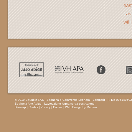
eas
cas
will
© 2019 Bauholz SAS - Segheria e Commercio Legnami - Longiarù
| P. Iva 00614050
Segheria Alto Adige - Lavorazione legname da costruzione
Sitemap
|
Credits
|
Privacy
|
Cookie
|
Web Design by Madem