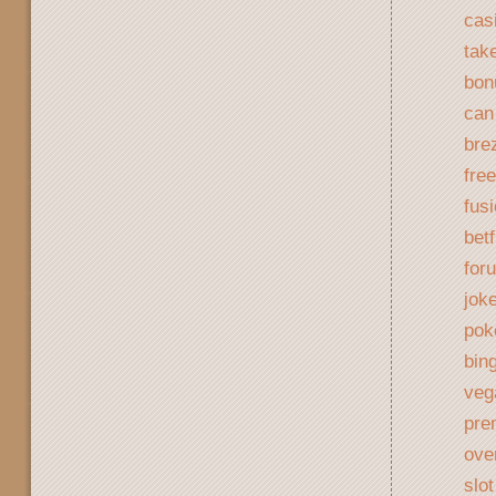
casi
tak
bon
can
bre
free
fus
betf
for
joke
pok
bing
veg
pre
ove
slo