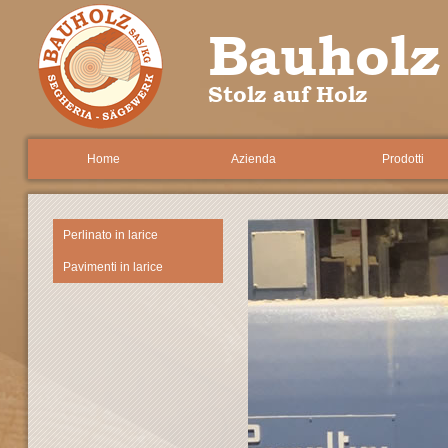
Bauholz
Stolz auf Holz
Home
Azienda
Prodotti
Perlinato in larice
Pavimenti in larice