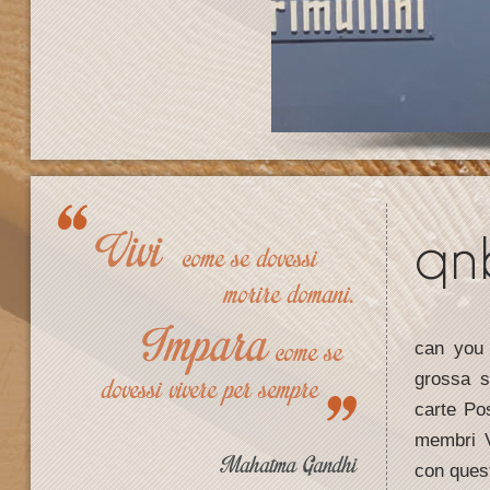
qn
can you 
grossa s
carte Po
membri V
con quest