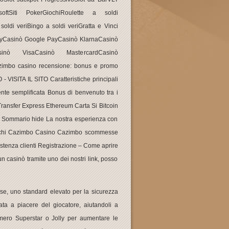
tsoftSiti PokerGiochiRoulette a soldi
soldi veriBingo a soldi veriGratta e Vinci
PayCasinò Google PayCasinò KlarnaCasinò
sinò VisaCasinò MastercardCasinò
zimbo casino recensione: bonus e promo
ISITA IL SITO Caratteristiche principali
nte semplificata Bonus di benvenuto tra i
 Transfer Express Ethereum Carta Si Bitcoin
ù Sommario hide La nostra esperienza con
ochi Cazimbo Casino Cazimbo scommesse
stenza clienti Registrazione – Come aprire
un casinò tramite uno dei nostri link, posso
e, uno standard elevato per la sicurezza
a a piacere del giocatore, aiutandoli a
mero Superstar o Jolly per aumentare le