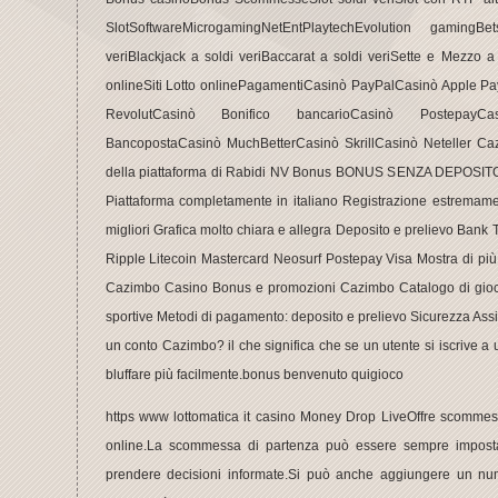
SlotSoftwareMicrogamingNetEntPlaytechEvolution gamingBe
veriBlackjack a soldi veriBaccarat a soldi veriSette e Mezzo a 
onlineSiti Lotto onlinePagamentiCasinò PayPalCasinò Apple 
RevolutCasinò Bonifico bancarioCasinò PostepayCa
BancopostaCasinò MuchBetterCasinò SkrillCasinò Neteller Ca
della piattaforma di Rabidi NV Bonus BONUS SENZA DEPOSITO - V
Piattaforma completamente in italiano Registrazione estremame
migliori Grafica molto chiara e allegra Deposito e prelievo Bank
Ripple Litecoin Mastercard Neosurf Postepay Visa Mostra di pi
Cazimbo Casino Bonus e promozioni Cazimbo Catalogo di gi
sportive Metodi di pagamento: deposito e prelievo Sicurezza Assi
un conto Cazimbo? il che significa che se un utente si iscrive a 
bluffare più facilmente.bonus benvenuto quigioco
https www lottomatica it casino Money Drop LiveOffre scommess
online.La scommessa di partenza può essere sempre impostat
prendere decisioni informate.Si può anche aggiungere un nu