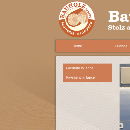
Ba
Stolz 
Home
Azienda
Perlinato in larice
Pavimenti in larice