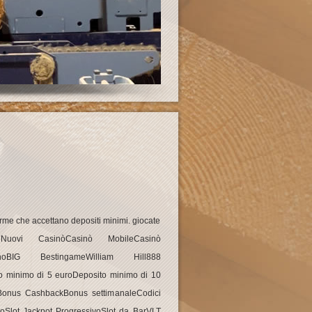
aforme che accettano depositi minimi. giocate
eNuovi CasinòCasinò MobileCasinò
inoBIG BestingameWilliam Hill888
o minimo di 5 euroDeposito minimo di 10
onus CashbackBonus settimanaleCodici
oSlot Jackpot ProgressivoSlot da BarVLT