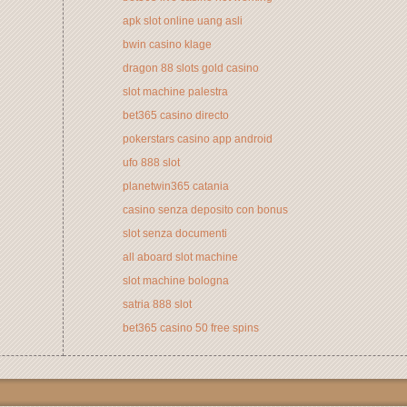
apk slot online uang asli
bwin casino klage
dragon 88 slots gold casino
slot machine palestra
bet365 casino directo
pokerstars casino app android
ufo 888 slot
planetwin365 catania
casino senza deposito con bonus
slot senza documenti
all aboard slot machine
slot machine bologna
satria 888 slot
bet365 casino 50 free spins