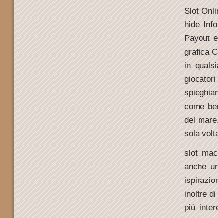
Slot Onl
hide Inf
Payout e
grafica 
in quals
giocator
spieghiam
come ben
del mare
sola volt
slot mac
anche un
ispirazio
inoltre d
più inte