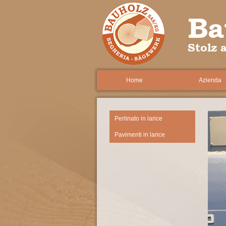
Ba
Stolz 
Home
Azienda
Perlinato in larice
Pavimenti in larice