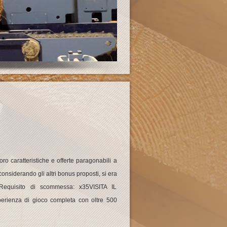
ro caratteristiche e offerte paragonabili a
siderando gli altri bonus proposti, si era
equisito di scommessa: x35VISITA IL
erienza di gioco completa con oltre 500