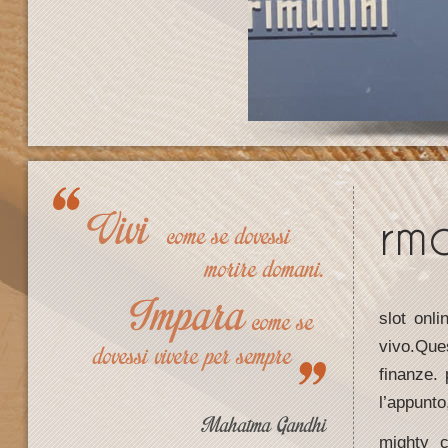
rm
slot onl
vivo.Que
finanze.
l’appunto
mighty c