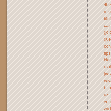
4bo
migl
888
cas
gold
que
bon
tips
bla
rou
jac
new
b m
uzi 
you
wic