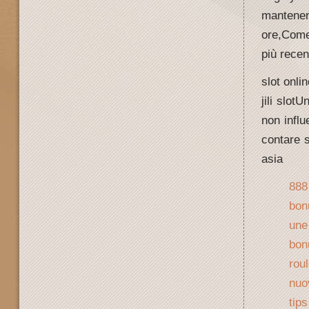
mantene
ore,Come
più recen
slot onli
jili slot
non influ
contare s
asia
888
bon
une
bon
roul
nuo
tips