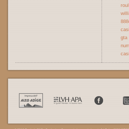
roul
wil
888
casi
gta 
num
cas