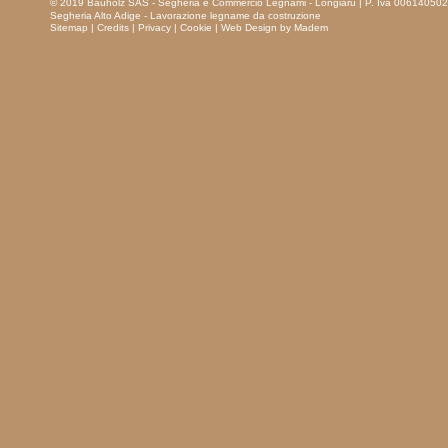
© 2019 Bauholz SAS - Segheria e Commercio Legnami - Longiarù
| P. Iva 00614050
Segheria Alto Adige - Lavorazione legname da costruzione
Sitemap
|
Credits
|
Privacy
|
Cookie
|
Web Design by Madem