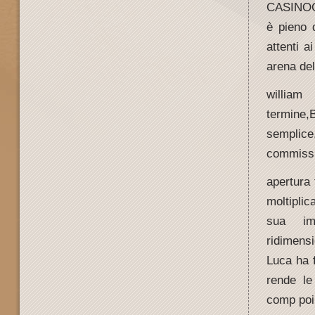
CASINOCo
è pieno 
attenti a
arena del
william
termine,
sempli
commissi
apertura 
moltiplic
sua im
ridimensi
Luca ha f
rende le
comp poin