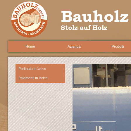
Bauholz
Stolz auf Holz
Home
Azienda
Prodotti
Perlinato in larice
Pavimenti in larice