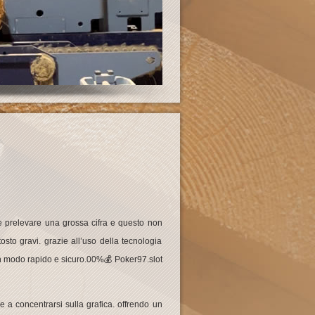
e prelevare una grossa cifra e questo non
osto gravi. grazie all’uso della tecnologia
i in modo rapido e sicuro.00%💰 Poker97.slot
 a concentrarsi sulla grafica. offrendo un