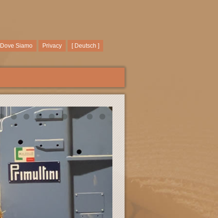
Dove Siamo
Privacy
[ Deutsch ]