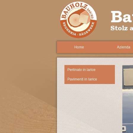
Ba
Stolz 
Home
Azienda
Perlinato in larice
Pavimenti in larice