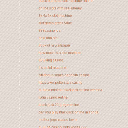
black diamond slot machine online
online slots with real money
3x 4x 5x slot machine
slot demo gratis 500x
888casino ios
hoki 888 slot
book of ra wallpaper
how much is a slot machine
888 king casino
it s a slot machine
siti bonus senza deposito casino
https www.pokerstars casino
puntata minima blackjack casinò venezia
italia casino online
black jack 21 juego online
can you play blackjack online in florida
melhor jogo casino bwin
huuuge casino slots vegas 777