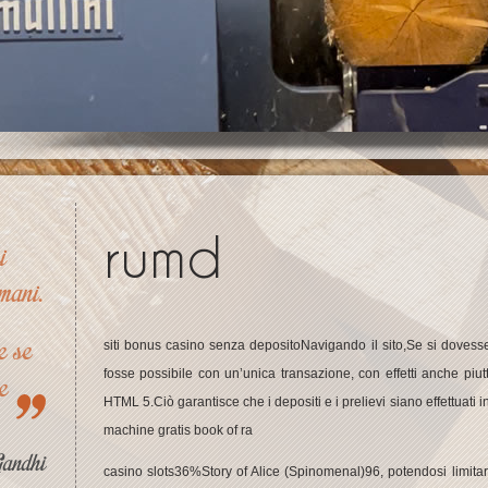
rumd
siti bonus casino senza depositoNavigando il sito,Se si dovess
fosse possibile con un’unica transazione, con effetti anche piutt
HTML 5.Ciò garantisce che i depositi e i prelievi siano effettuat
machine gratis book of ra
casino slots36%Story of Alice (Spinomenal)96, potendosi limitare