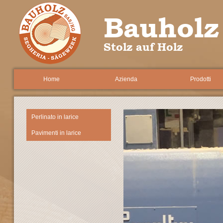
Bauholz
Stolz auf Holz
Home
Azienda
Prodotti
Perlinato in larice
Pavimenti in larice