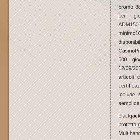
bromo 88
per gio
ADM150
minimo
disponi
CasinoPi
500 gioc
12/09/20
articoli 
certific
include 
semplice
blackjac
protetta 
Multihan