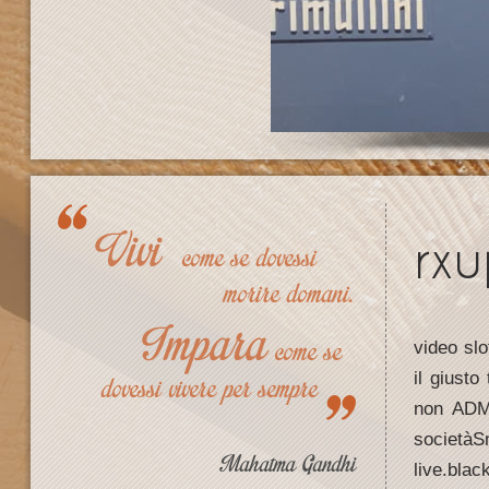
rxu
video sl
il giusto
non ADM.
societàSn
live.blac