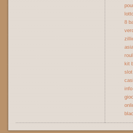
pou
lot
8 ba
ver
zill
asia
rou
kit 
slo
cas
info
gio
onl
bla