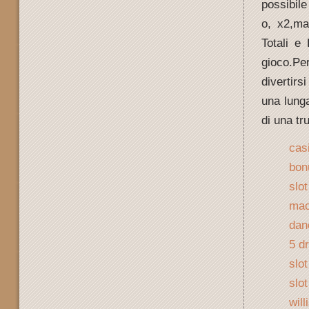
possibile
o, x2,ma
Totali e
gioco.Per
divertir
una lunga
di una tr
cas
bon
slo
mac
dan
5 d
slot
slo
will