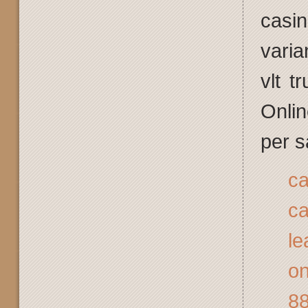
casin
varia
vlt t
Onlin
per s
ca
ca
le
on
88