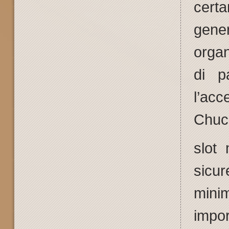
cert
g
orga
di p
l’acc
Chuc
slot 
sicur
minim
impor