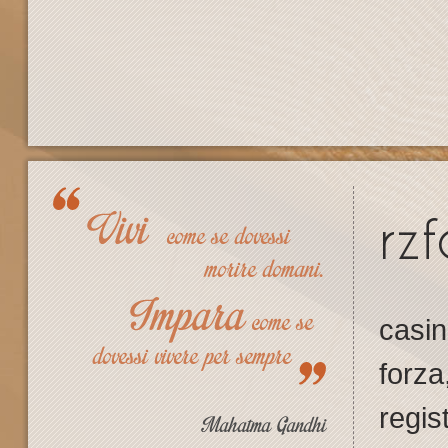
rz
casin
forz
regis