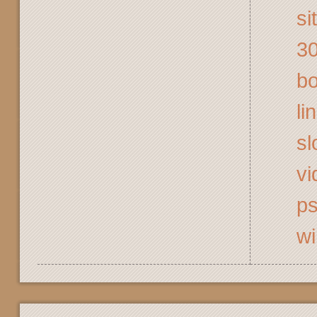
si
30
bo
li
sl
vi
ps
wi