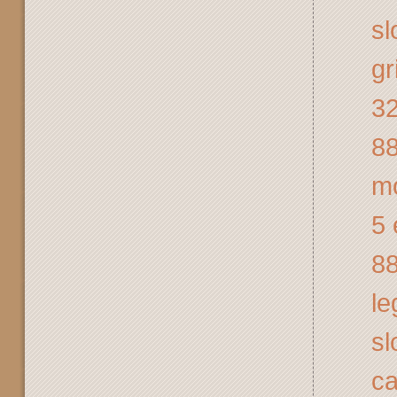
sl
gr
32
8
mo
5 
88
le
sl
ca