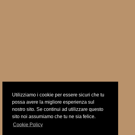
Utilizziamo i cookie per essere sicuri che tu
possa avere la migliore esperienza sul
nostro sito. Se continui ad utilizzare questo
sito noi assumiamo che tu ne sia felice.
Cookie Policy