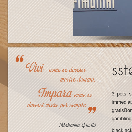
sst
3 pots s
immedia
gratisBo
gambling
blackjac