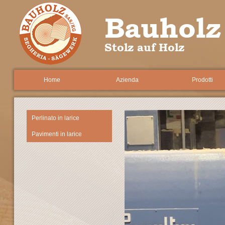
Bauholz
Stolz auf Holz
Home
Azienda
Prodotti
Perlinato in larice
Pavimenti in larice