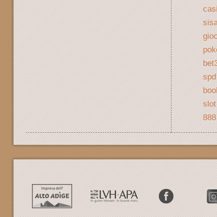
cas
sisa
gio
pok
bet
spd
boo
slot
888