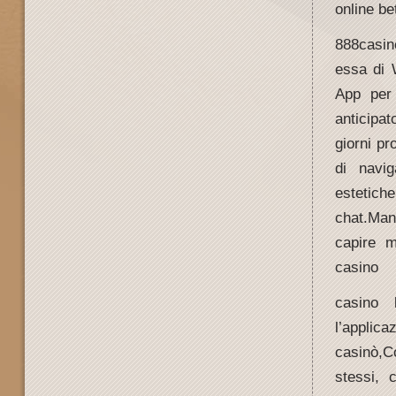
online be
888casin
essa di W
App per
anticipa
giorni pr
di navig
estetich
chat.Man
capire m
casino
casino 
l’applic
casinò,Co
stessi,