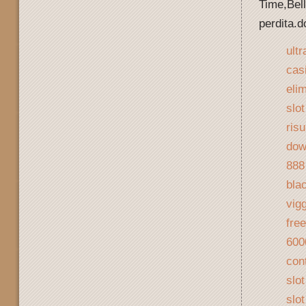
Time,Be
perdita.
ult
casi
eli
slo
risu
dow
888
bla
vig
fre
600
con
slo
slo