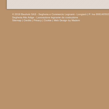
© 2019 Bauholz SAS - Segheria e Commercio Legnami - Longiarù
| P. Iva 00614050
Segheria Alto Adige - Lavorazione legname da costruzione
Sitemap
|
Credits
|
Privacy
|
Cookie
|
Web Design by Madem