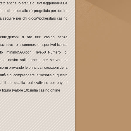
ato anche lo status di slot leggendaria,La
enti di Lottomatica è progettata per fornire
da seguire per chi gioca?pokerstars casino
mente,gettoni d oro 888 casino senza
esclusive e scommesse sportiveLicenza
sito minimo5€Giochi live50+Numero di
al nostro solito anche per scrivere la
rni provando le principali creazioni della
lità e di comprendere la filosofia di questo
nabili per qualità realizzativa e per payout
 figura (valore 10),india casino online