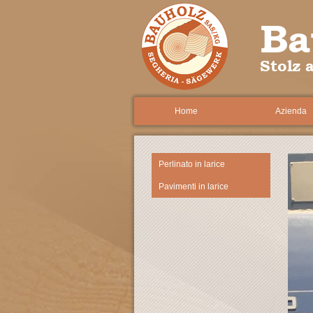
Ba
Stolz 
Home
Azienda
Perlinato in larice
Pavimenti in larice