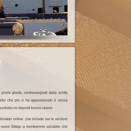
 scelta giusta, contrassegnati dalla scritta
quello che più ci ha appassionato è senza
ustralia no deposit bonus casino
maker online. che include sia le versioni
 i nuovi Sit&go a montepremi variabile che